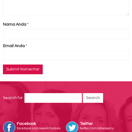
Nama Anda
*
Email Anda
*
Search for:
Facebook
Twitter
facebook.com/wasilahalkes
twitter.com/alkessarry