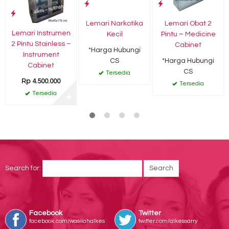
Lemari Narkotika
Lemari Obat 2
Lemari Instrumen
Kecil
Pintu – Medicine
2 Pintu Stainless –
Cabinet
*Harga Hubungi
Instrument
CS
*Harga Hubungi
Cabinet
CS
Tersedia
Rp 4.500.000
Tersedia
Tersedia
✚
Search for:
Facebook
Twitter
facebook.com/wasilahalkes
twitter.com/alkessarry