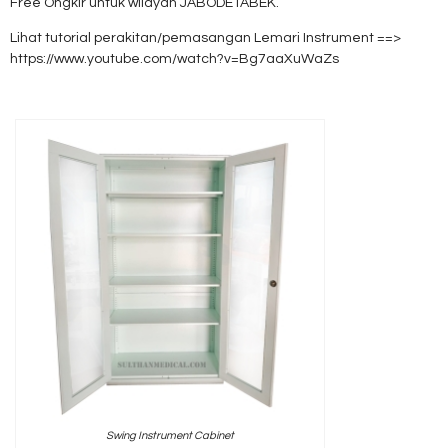
Free Ongkir untuk wilayah JABODETABEK.
Lihat tutorial perakitan/pemasangan Lemari Instrument ==>
https://www.youtube.com/watch?v=Bg7aaXuWaZs
Swing Instrument Cabinet