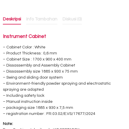
Deskripsi
Info Tambahan
Diskusi (0)
Instrument Cabinet
– Cabinet Color : White
– Product Thickness : 0,6 mm
– Cabinet Size : 1700 x 900 x 400 mm
– Dissassembly and Assembly Cabinet
– Dissassembly size 1885 x 930 x 75 mm
– Swing and sliding door system
– Environment-friendly powder spraying and electrostatic
spraying are adopted
– Including safety lock
– Manual instruction inside
– packaging size 1885 x 930 x 7,5 mm
– registration number : FR.03.02/E.VS/17677/2024
Note: