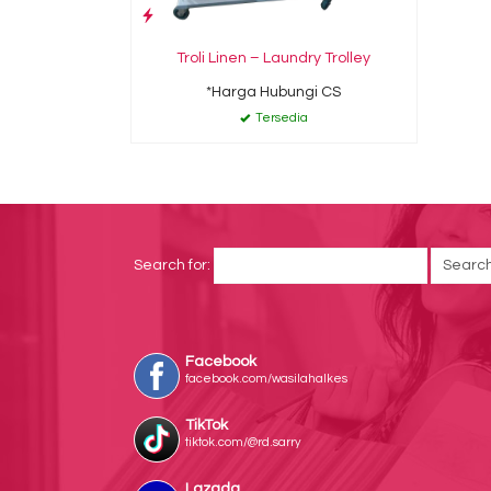
Troli Linen – Laundry Trolley
*Harga Hubungi CS
Tersedia
Search for:
Facebook
facebook.com/wasilahalkes
TikTok
tiktok.com/@rd.sarry
Lazada