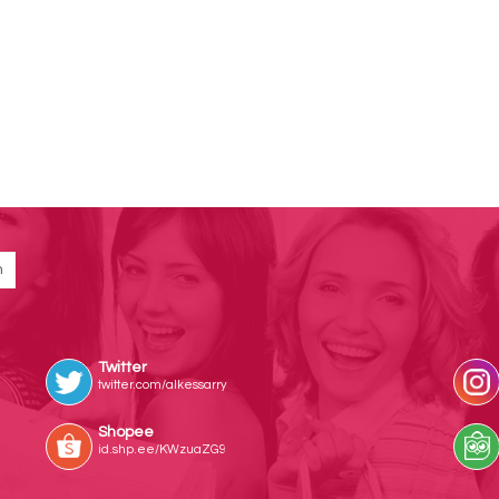
Twitter
twitter.com/alkessarry
Shopee
id.shp.ee/KWzuaZG9