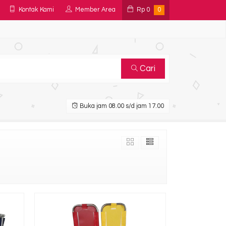
Kontak Kami
Member Area
Rp
0
0
Cari
Buka jam 08.00 s/d jam 17.00