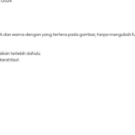
7/2024
uk dan warna dengan yang tertera pada gambar, tanpa mengubah fun
ikan terlebih dahulu.
darat/laut.