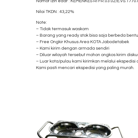
Nomor izin edar : KEMENKES RI FR.03.02/E.VS.1770
Nilai TKDN : 43,22%
Note:
– Tidak termasuk waskom
– Barang yang ready stok bisa saja berbeda bent
– Free Ongkir Khusus Area KOTA Jabodetabek
– Kami kirim dengan armada sendiri
– Diluar wilayah tersebut mohon ongkos kirim diskus
– Luar kota/pulau kami kirimkan melalui ekspedisi 
Kami pasti mencari ekspedisi yang paling murah.