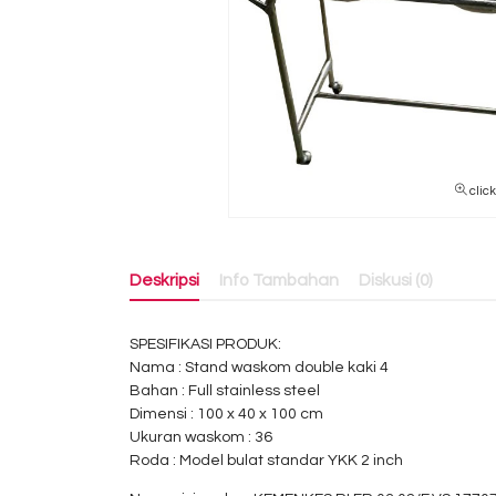
clic
Deskripsi
Info Tambahan
Diskusi (0)
SPESIFIKASI PRODUK:
Nama : Stand waskom double kaki 4
Bahan : Full stainless steel
Dimensi : 100 x 40 x 100 cm
Ukuran waskom : 36
Roda : Model bulat standar YKK 2 inch