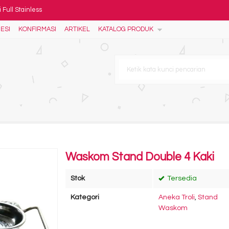
 Full Stainless
ESI
KONFIRMASI
ARTIKEL
KATALOG PRODUK
at
 Kaki 5
 4
Bahan ABS
 Brancard Stainless Kumplit
BN
tainless - Laundry Trolle
Waskom Stand Double 4 Kaki
Stok
Tersedia
Kategori
Aneka Troli
,
Stand
Waskom