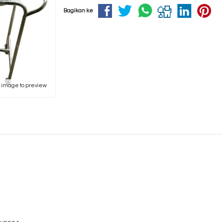
Bagikan ke
k image to preview