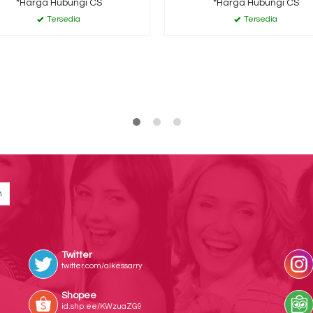
*Harga Hubungi CS
*Harga Hubungi CS
Tersedia
Tersedia
Twitter
twitter.com/alkessarry
Shopee
id.shp.ee/KWzuaZG9