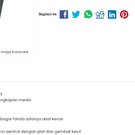
Bagikan ke
k image to preview
ey
engkapan medis
sebagai tanda adanya obat keras
nci sentral dengan plat dan gembok kecil