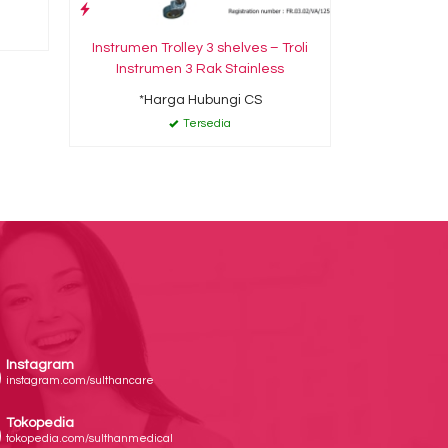
Instrumen Trolley 3 shelves – Troli
Instrumen 3 Rak Stainless
*Harga Hubungi CS
Tersedia
Instagram
instagram.com/sulthancare
Tokopedia
tokopedia.com/sulthanmedical