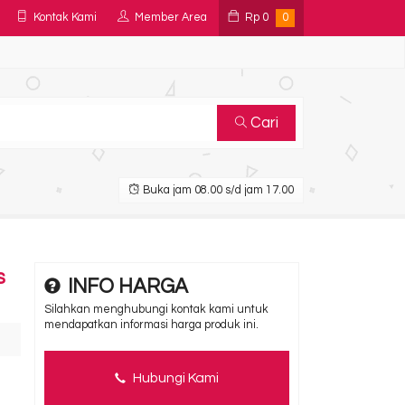
Kontak Kami
Member Area
Rp
0
0
Cari
Buka jam 08.00 s/d jam 17.00
s
INFO HARGA
Silahkan menghubungi kontak kami untuk
mendapatkan informasi harga produk ini.
Hubungi Kami