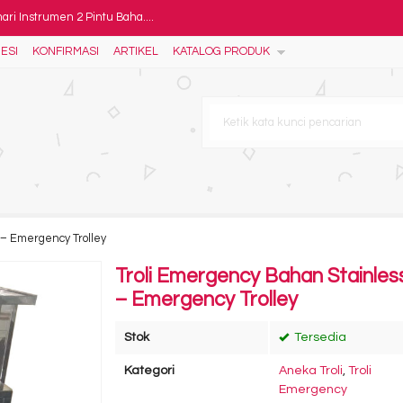
ari Instrumen 2 Pintu Baha....
ESI
KONFIRMASI
ARTIKEL
KATALOG PRODUK
nless....
son....
er Full Stainless Standa....
ankar Hilo 1 Engkol....
- Instrument Cabinet....
yn - Kursi Kebidanan - Me....
 – Emergency Trolley
Troli Emergency Bahan Stainles
– Emergency Trolley
Stok
Tersedia
Kategori
Aneka Troli
,
Troli
Emergency