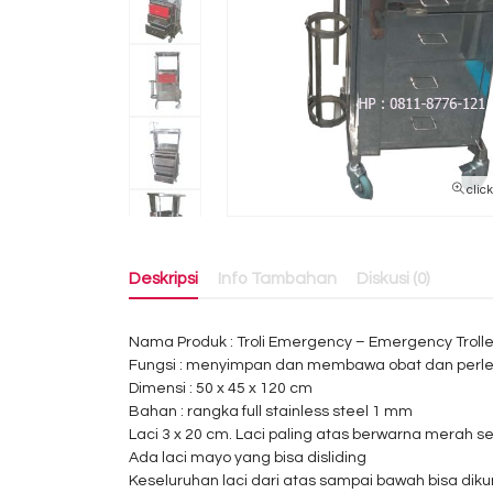
clic
Deskripsi
Info Tambahan
Diskusi (0)
Nama Produk : Troli Emergency – Emergency Troll
Fungsi : menyimpan dan membawa obat dan perl
Dimensi : 50 x 45 x 120 cm
Bahan : rangka full stainless steel 1 mm
Laci 3 x 20 cm. Laci paling atas berwarna merah 
Ada laci mayo yang bisa disliding
Keseluruhan laci dari atas sampai bawah bisa diku