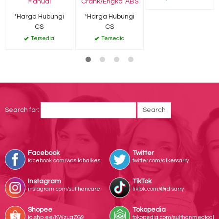
Manual
Crank/Engkol ABS
*Harga Hubungi
*Harga Hubungi
CS
CS
Tersedia
Tersedia
Search for:
Facebook
Twitter
facebook.com/wasilahalkes
twitter.com/alkessarry
Instagram
TikTok
instagram.com/sulthancare
tiktok.com/@rd.sarry
Shopee
Tokopedia
id.shp.ee/KWzuaZG9
tokopedia.com/sulthanmedical