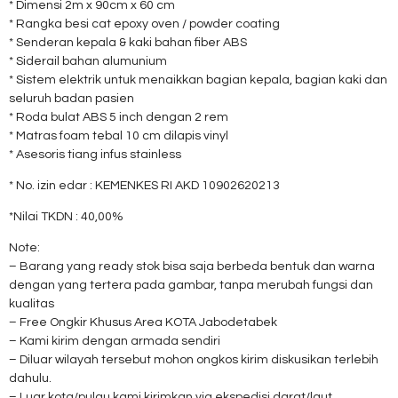
* Dimensi 2m x 90cm x 60 cm
* Rangka besi cat epoxy oven / powder coating
* Senderan kepala & kaki bahan fiber ABS
* Siderail bahan alumunium
* Sistem elektrik untuk menaikkan bagian kepala, bagian kaki dan
seluruh badan pasien
* Roda bulat ABS 5 inch dengan 2 rem
* Matras foam tebal 10 cm dilapis vinyl
* Asesoris tiang infus stainless
* No. izin edar : KEMENKES RI AKD 10902620213
*Nilai TKDN : 40,00%
Note:
– Barang yang ready stok bisa saja berbeda bentuk dan warna
dengan yang tertera pada gambar, tanpa merubah fungsi dan
kualitas
– Free Ongkir Khusus Area KOTA Jabodetabek
– Kami kirim dengan armada sendiri
– Diluar wilayah tersebut mohon ongkos kirim diskusikan terlebih
dahulu.
– Luar kota/pulau kami kirimkan via ekspedisi darat/laut.