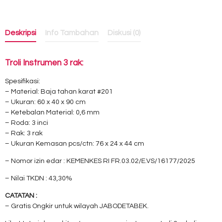
Deskripsi
Info Tambahan
Diskusi (0)
Troli Instrumen 3 rak:
Spesifikasi:
– Material: Baja tahan karat #201
– Ukuran: 60 x 40 x 90 cm
– Ketebalan Material: 0,6 mm
– Roda: 3 inci
– Rak: 3 rak
– Ukuran Kemasan pcs/ctn: 76 x 24 x 44 cm
– Nomor izin edar : KEMENKES RI FR.03.02/E.VS/16177/2025
– Nilai TKDN : 43,30%
CATATAN :
– Gratis Ongkir untuk wilayah JABODETABEK.