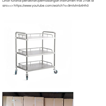
Lihat tutorial perakitan/pemasangan instrumen troli 3 rak di
sini==> https://www.youtube.com/watch?v=9mlvlmb4Hh0