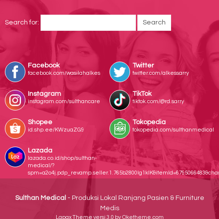
Search for:
Facebook
Twitter
facebook.com/wasilahalkes
twitter.com/alkessarry
Instagram
TikTok
instagram.com/sulthancare
tiktok.com/@rd.sarry
Shopee
Tokopedia
id.shp.ee/KWzuaZG9
tokopedia.com/sulthanmedical
Lazada
lazada.co.id/shop/sulthan-
medical/?
spm=a2o4j.pdp_revamp.seller.1.765b2800lg1klK&itemId=6795066483&ch
Sulthan Medical
- Produksi Lokal Ranjang Pasien & Furniture
Medis
Lapax Theme
versi 3.0 by Oketheme.com