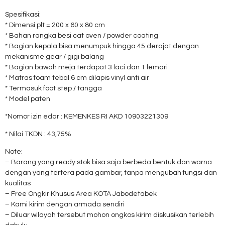
Spesifikasi:
* Dimensi plt = 200 x 60 x 80 cm
* Bahan rangka besi cat oven / powder coating
* Bagian kepala bisa menumpuk hingga 45 derajat dengan
mekanisme gear / gigi balang
* Bagian bawah meja terdapat 3 laci dan 1 lemari
* Matras foam tebal 6 cm dilapis vinyl anti air
* Termasuk foot step / tangga
* Model paten
*Nomor izin edar : KEMENKES RI AKD
10903221309
* Nilai TKDN : 43,75%
Note:
– Barang yang ready stok bisa saja berbeda bentuk dan warna
dengan yang tertera pada gambar, tanpa mengubah fungsi dan
kualitas
– Free Ongkir Khusus Area KOTA Jabodetabek
– Kami kirim dengan armada sendiri
– Diluar wilayah tersebut mohon ongkos kirim diskusikan terlebih