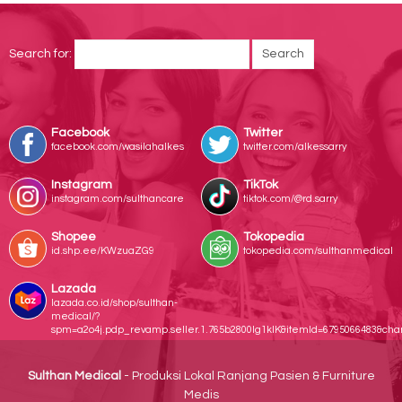
Search for:
Facebook
Twitter
facebook.com/wasilahalkes
twitter.com/alkessarry
Instagram
TikTok
instagram.com/sulthancare
tiktok.com/@rd.sarry
Shopee
Tokopedia
id.shp.ee/KWzuaZG9
tokopedia.com/sulthanmedical
Lazada
lazada.co.id/shop/sulthan-
medical/?
spm=a2o4j.pdp_revamp.seller.1.765b2800lg1klK&itemId=6795066483&ch
Sulthan Medical
- Produksi Lokal Ranjang Pasien & Furniture
Medis