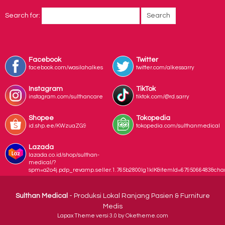
Search for:
Facebook
Twitter
facebook.com/wasilahalkes
twitter.com/alkessarry
Instagram
TikTok
instagram.com/sulthancare
tiktok.com/@rd.sarry
Shopee
Tokopedia
id.shp.ee/KWzuaZG9
tokopedia.com/sulthanmedical
Lazada
lazada.co.id/shop/sulthan-
medical/?
spm=a2o4j.pdp_revamp.seller.1.765b2800lg1klK&itemId=6795066483&ch
Sulthan Medical
- Produksi Lokal Ranjang Pasien & Furniture
Medis
Lapax Theme
versi 3.0 by Oketheme.com