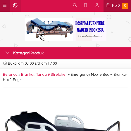
Rp
0
0
Kategori Produk
Buka jam 08.00 s/d jam 17.00
Beranda
»
Brankar, Tandu & Stretcher
»
Emergency Mobile Bed – Brankar
Hilo 1 Engkol