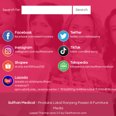
Search for:
Facebook
Twitter
facebook.com/wasilahalkes
twitter.com/alkessarry
Instagram
TikTok
instagram.com/sulthancare
tiktok.com/@rd.sarry
Shopee
Tokopedia
id.shp.ee/KWzuaZG9
tokopedia.com/sulthanmedical
Lazada
lazada.co.id/shop/sulthan-
medical/?
spm=a2o4j.pdp_revamp.seller.1.765b2800lg1klK&itemId=6795066483&ch
Sulthan Medical
- Produksi Lokal Ranjang Pasien & Furniture
Medis
Lapax Theme
versi 3.0 by Oketheme.com