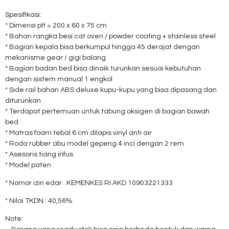
Spesifikasi:
* Dimensi plt = 200 x 60 x 75 cm
* Bahan rangka besi cat oven / powder coating + stainless steel
* Bagian kepala bisa berkumpul hingga 45 derajat dengan
mekanisme gear / gigi balang
* Bagian badan bed bisa dinaik turunkan sesuai kebutuhan
dengan sistem manual 1 engkol
* Side rail bahan ABS deluxe kupu-kupu yang bisa dipasang dan
diturunkan
* Terdapat pertemuan untuk tabung oksigen di bagian bawah
bed
* Matras foam tebal 6 cm dilapis vinyl anti air
* Roda rubber abu model gepeng 4 inci dengan 2 rem
* Asesoris tiang infus
* Model paten
* Nomor izin edar : KEMENKES RI AKD 10903221333
* Nilai TKDN : 40,56%
Note: