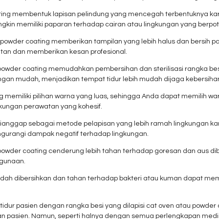
ting membentuk lapisan pelindung yang mencegah terbentuknya karat
kin memiliki paparan terhadap cairan atau lingkungan yang berpot
 powder coating memberikan tampilan yang lebih halus dan bersih pa
atan dan memberikan kesan profesional.
 powder coating memudahkan pembersihan dan sterilisasi rangka bes
ngan mudah, menjadikan tempat tidur lebih mudah dijaga kebersiha
ng memiliki pilihan warna yang luas, sehingga Anda dapat memilih wa
gkungan perawatan yang kohesif.
ianggap sebagai metode pelapisan yang lebih ramah lingkungan ka
ngurangi dampak negatif terhadap lingkungan.
 powder coating cenderung lebih tahan terhadap goresan dan aus dib
ggunaan.
h dibersihkan dan tahan terhadap bakteri atau kuman dapat memban
dur pasien dengan rangka besi yang dilapisi cat oven atau powder
n pasien. Namun, seperti halnya dengan semua perlengkapan medi