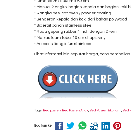
* Dimensi 2m x 90cm x 60 cm
* Manual 2 engkol bagian kepala dan bagian kaki b
* Rangka besi cat oven / powder coating
* Senderan kepala dan kaki dari bahan polywood
* Siderail bahan stainless steel
* Roda gepeng rubber 4 inch dengan 2 rem
* Matras foam tebal 10 cm dilapis vinyl
* Asesoris tiang infus stainless
Lihat informasi lain seputar harga, cara pembelian
Tags:
Bed pasien
,
Bed Pasien Anak
,
Bed Pasien Ekonomi
,
Bed P
Bagikan ke