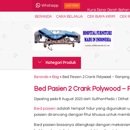
Whatsapp
Kursi Donor Darah Bahan B
HOT ITEM
BERANDA
CARA BELANJA
CEK BIAYA KIRIM
CEK R
Meja Obgyn - Gynaecolog 
Troli Laundry 2 Kantung - 
Emergency Mobile Bed - B
Foot Step Bahan Besi....
Kategori Produk
Troli Instrumen 2 Rak Laci 
Lemari Alokon - Lemari Ob
Beranda
»
Blog
»
Bed Pasien 2 Crank Polywood – Ranjan
Lemari Instrumen 2 Pintu 
Bed Pasien 2 Crank Polywood – 
Diposting pada 8 August 2023 oleh SulthanMedic / Dilihat: 
Bed pasien
adalah tempat tidur yang digunakan unt
pasien dirancang dengan fitur khusus untuk mem
Bed pasien biasanya dilengkapi dengan mekanisme