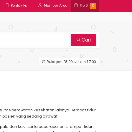
Kontak Kami
Member Area
Rp
0
0
Cari
Buka jam 08.00 s/d jam 17.00
silitas perawatan kesehatan lainnya. Tempat tidur
 pasien yang sedang dirawat.
la dan kaki, serta beberapa jenis tempat tidur