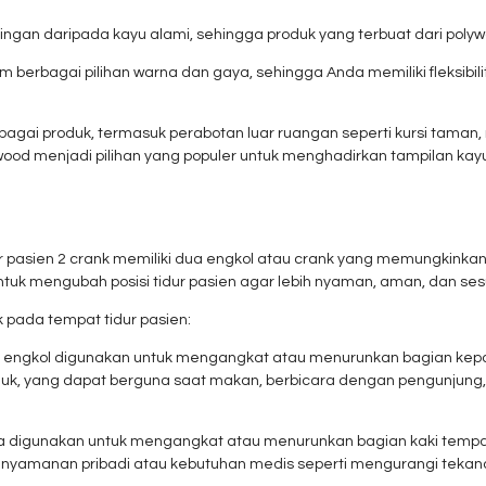
ringan daripada kayu alami, sehingga produk yang terbuat dari poly
am berbagai pilihan warna dan gaya, sehingga Anda memiliki fleksib
ai produk, termasuk perabotan luar ruangan seperti kursi taman, m
ywood menjadi pilihan yang populer untuk menghadirkan tampilan ka
pasien 2 crank memiliki dua engkol atau crank yang memungkinkan 
untuk mengubah posisi tidur pasien agar lebih nyaman, aman, dan s
k pada tempat tidur pasien:
tu engkol digunakan untuk mengangkat atau menurunkan bagian kepal
duk, yang dapat berguna saat makan, berbicara dengan pengunjung,
nya digunakan untuk mengangkat atau menurunkan bagian kaki tempa
enyamanan pribadi atau kebutuhan medis seperti mengurangi tekana