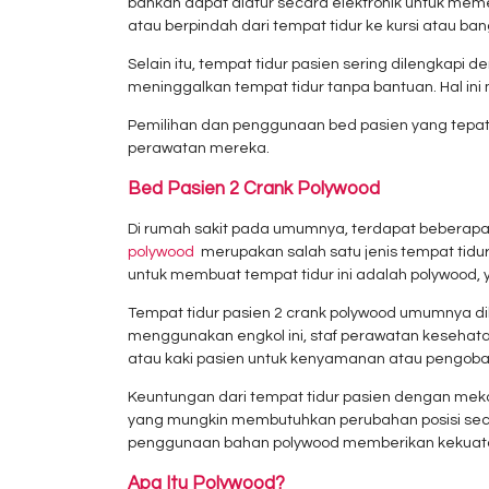
bahkan dapat diatur secara elektronik untuk meme
atau berpindah dari tempat tidur ke kursi atau ban
Selain itu, tempat tidur pasien sering dilengkap
meninggalkan tempat tidur tanpa bantuan. Hal in
Pemilihan dan penggunaan bed pasien yang tepa
perawatan mereka.
Bed Pasien 2 Crank Polywood
Di rumah sakit pada umumnya, terdapat beberapa
polywood
merupakan salah satu jenis tempat tidur
untuk membuat tempat tidur ini adalah polywood,
Tempat tidur pasien 2 crank polywood umumnya d
menggunakan engkol ini, staf perawatan kesehatan
atau kaki pasien untuk kenyamanan atau pengobat
Keuntungan dari tempat tidur pasien dengan mekan
yang mungkin membutuhkan perubahan posisi secara 
penggunaan bahan polywood memberikan kekuatan
Apa Itu Polywood?