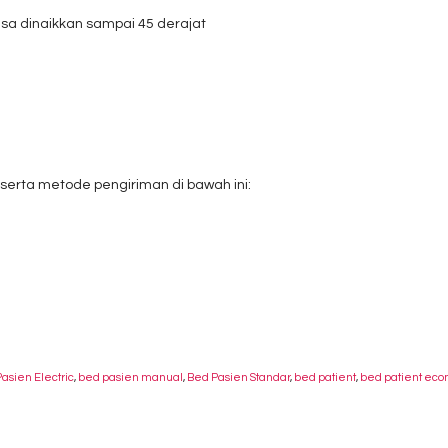
isa dinaikkan sampai 45 derajat
 serta metode pengiriman di bawah ini:
asien Electric
,
bed pasien manual
,
Bed Pasien Standar
,
bed patient
,
bed patient ec