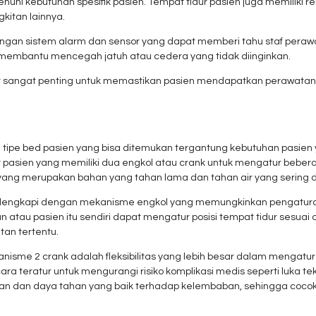
nuhi kebutuhan spesifik pasien. Tempat tidur pasien juga memiliki
gkitan lainnya.
i dengan sistem alarm dan sensor yang dapat memberi tahu staf pera
i membantu mencegah jatuh atau cedera yang tidak diinginkan.
t sangat penting untuk memastikan pasien mendapatkan perawatan
 tipe bed pasien yang bisa ditemukan tergantung kebutuhan pasi
 pasien yang memiliki dua engkol atau crank untuk mengatur bebera
 yang merupakan bahan yang tahan lama dan tahan air yang sering
ilengkapi dengan mekanisme engkol yang memungkinkan pengaturan 
 atau pasien itu sendiri dapat mengatur posisi tempat tidur sesua
an tertentu.
isme 2 crank adalah fleksibilitas yang lebih besar dalam mengatur p
teratur untuk mengurangi risiko komplikasi medis seperti luka teka
 dan daya tahan yang baik terhadap kelembaban, sehingga cocok 