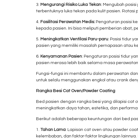
3.
Mengurangi Risiko Luka Tekan
: Mengubah posisi
terbentuknya luka tekan pada kulit pasien. Rotasi
4.
Fasilitasi Perawatan Medis:
Pengaturan posisi k
kepada pasien. Ini bisa meliputi pemberian obat, p
5.
Meningkatkan Ventilasi Paru-paru
: Posisi tidur
pasien yang memiliki masalah pernapasan atau ke
6.
Kenyamanan Pasien
: Pengaturan posisi tidur 
pasien merasa lebih baik selama masa perawata
Fungsi-fungsi ini membantu dalam perawatan dan 
untuk selalu menggunakan engkol atau crank deng
Rangka Besi Cat Oven/Powder Coating
Bed pasien dengan rangka besi yang dilapisi cat o
meningkatkan daya tahan, estetika, dan performa 
Berikut adalah beberapa keuntungan dari bed pasi
1.
Tahan Lama
: Lapisan cat oven atau powder co
kelembaban, dan faktor-faktor lingkungan lainny