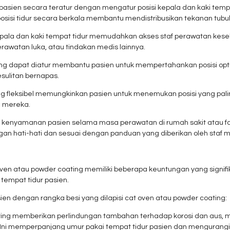
 pasien secara teratur dengan mengatur posisi kepala dan kaki tem
 posisi tidur secara berkala membantu mendistribusikan tekanan tub
epala dan kaki tempat tidur memudahkan akses staf perawatan ke
erawatan luka, atau tindakan medis lainnya.
 yang dapat diatur membantu pasien untuk mempertahankan posisi optim
sulitan bernapas.
yang fleksibel memungkinkan pasien untuk menemukan posisi yang pa
n mereka.
kenyamanan pasien selama masa perawatan di rumah sakit atau fas
an hati-hati dan sesuai dengan panduan yang diberikan oleh staf 
ven atau powder coating memiliki beberapa keuntungan yang signifika
tempat tidur pasien.
en dengan rangka besi yang dilapisi cat oven atau powder coating:
ating memberikan perlindungan tambahan terhadap korosi dan aus, 
a. Ini memperpanjang umur pakai tempat tidur pasien dan menguran