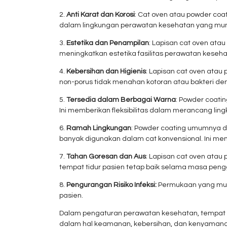
2.
Anti Karat dan Korosi
: Cat oven atau powder coa
dalam lingkungan perawatan kesehatan yang mung
3.
Estetika dan Penampilan
: Lapisan cat oven atau
meningkatkan estetika fasilitas perawatan keseh
4.
Kebersihan dan Higienis
: Lapisan cat oven atau
non-porus tidak menahan kotoran atau bakteri de
5.
Tersedia dalam Berbagai Warna
: Powder coati
Ini memberikan fleksibilitas dalam merancang lin
6.
Ramah Lingkungan
: Powder coating umumnya d
banyak digunakan dalam cat konvensional. Ini me
7.
Tahan Goresan dan Aus
: Lapisan cat oven atau
tempat tidur pasien tetap baik selama masa pen
8.
Pengurangan Risiko Infeksi:
Permukaan yang muda
pasien.
Dalam pengaturan perawatan kesehatan, tempat ti
dalam hal keamanan, kebersihan, dan kenyamana