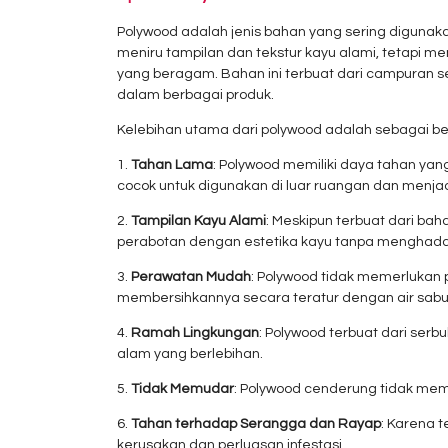
Polywood adalah jenis bahan yang sering diguna
meniru tampilan dan tekstur kayu alami, tetapi m
yang beragam. Bahan ini terbuat dari campuran se
dalam berbagai produk.
Kelebihan utama dari polywood adalah sebagai ber
1.
Tahan Lama
: Polywood memiliki daya tahan yan
cocok untuk digunakan di luar ruangan dan menjad
2.
Tampilan Kayu Alami
: Meskipun terbuat dari bah
perabotan dengan estetika kayu tanpa menghadap
3.
Perawatan Mudah
: Polywood tidak memerlukan 
membersihkannya secara teratur dengan air sabu
4.
Ramah Lingkungan
: Polywood terbuat dari se
alam yang berlebihan.
5.
Tidak Memudar
: Polywood cenderung tidak mem
6.
Tahan terhadap Serangga dan Rayap
: Karena t
kerusakan dan perluasan infestasi.