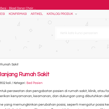
esi - Blood Donor Chair....
ESI
KONFIRMASI
ARTIKEL
KATALOG PRODUK
Bed....
Laundry Trolley 2 Bags....
rankar 2 Engkol....
Full Stainless....
at & Alat Kontrasepsi BKK....
g Rumah Sakit
- Instrument Cabinet....
Ranjang Rumah Sakit
802 kali / Kategori:
Bed Pasien
uk perawatan dan pengobatan pasien di rumah sakit, klinik, atau fa
berikan kenyamanan, keamanan, dan dukungan yang dibutuhkan oleh
 yang memungkinkan perubahan posisi, seperti mengatur posisi kepa