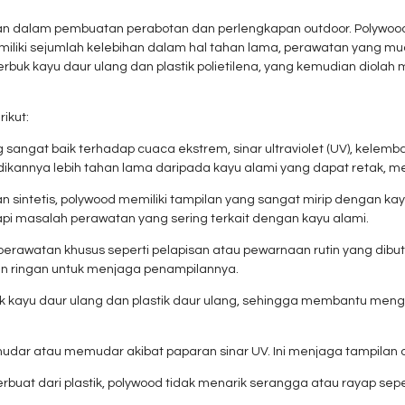
kan dalam pembuatan perabotan dan perlengkapan outdoor. Polywood
emiliki sejumlah kelebihan dalam hal tahan lama, perawatan yang m
rbuk kayu daur ulang dan plastik polietilena, yang kemudian diola
ikut:
g sangat baik terhadap cuaca ekstrem, sinar ultraviolet (UV), kele
ikannya lebih tahan lama daripada kayu alami yang dapat retak, me
an sintetis, polywood memiliki tampilan yang sangat mirip dengan ka
i masalah perawatan yang sering terkait dengan kayu alami.
perawatan khusus seperti pelapisan atau pewarnaan rutin yang dibut
n ringan untuk menjaga penampilannya.
rbuk kayu daur ulang dan plastik daur ulang, sehingga membantu m
udar atau memudar akibat paparan sinar UV. Ini menjaga tampilan
erbuat dari plastik, polywood tidak menarik serangga atau rayap sep