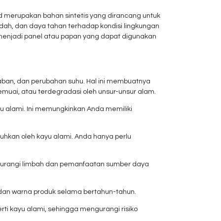
 merupakan bahan sintetis yang dirancang untuk
udah, dan daya tahan terhadap kondisi lingkungan
h menjadi panel atau papan yang dapat digunakan
mbaban, dan perubahan suhu. Hal ini membuatnya
muai, atau terdegradasi oleh unsur-unsur alam.
yu alami. Ini memungkinkan Anda memiliki
uhkan oleh kayu alami. Anda hanya perlu
engurangi limbah dan pemanfaatan sumber daya
 dan warna produk selama bertahun-tahun.
erti kayu alami, sehingga mengurangi risiko