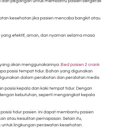
 rel dan pegangan untuk membantu pasien bergerak
watan kesehatan jika pasien mencoba bangkit atau
 yang efektif, aman, dan nyaman selama masa
en yang akan menggunakannya.
Bed pasien 2 crank
pa posisi tempat tidur. Bahan yang digunakan
 digunakan dalam perabotan dan peralatan medis.
posisi kepala dan kaki tempat tidur. Dengan
i dengan kebutuhan, seperti mengangkat kepala
osisi tidur pasien. Ini dapat membantu pasien
n atau kesulitan pernapasan. Selain itu,
untuk lingkungan perawatan kesehatan.