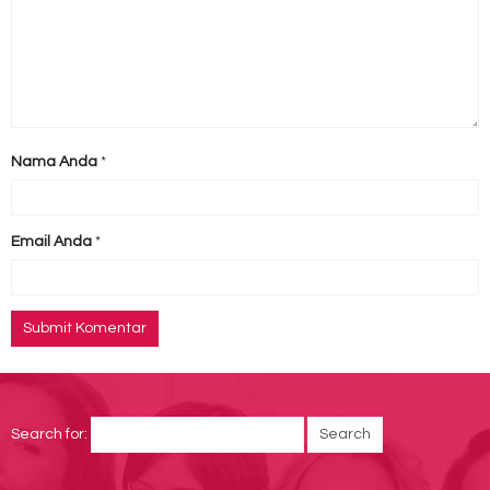
Nama Anda
*
Email Anda
*
Search for: