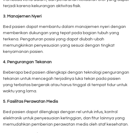
terjadi karena kekurangan aktivitas fisik.
3. Manajemen Nyeri
Bed pasien dapat membantu dalam manajemen nyeri dengan
memberikan dukungan yang tepat pada bagian tubuh yang
terkena. Pengaturan posisi yang dapat diubah-ubah
memungkinkan penyesuaian yang sesuai dengan tingkat
kenyamanan pasien.
4. Pengurangan Tekanan
Beberapa bed pasien dilengkapi dengan teknologi pengurangan
tekanan untuk mencegah terjadinya luka tekan pada pasien
yang terbatas bergerak atau harus tinggal di tempat tidur untuk
waktu yang lama.
5. Fasilitas Perawatan Medis
Bed pasien dapat dilengkapi dengan rel untuk infus, kontrol
elektronik untuk penyesuaian ketinggian, dan fitur lainnya yang
memudahkan pemberian perawatan medis oleh staf kesehatan.