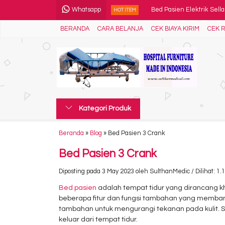
Whatsapp
Bed Pasien Elektrik Sella
HOT ITEM
BERANDA
CARA BELANJA
CEK BIAYA KIRIM
CEK R
Lemari Instrumen 2 Pintu
Lampu Viewer X-Ray Sin
Bedside Cabinet - Lemar
Bed Partus Elektrik - Ob
Kategori Produk
Baby Box - Box Bayi - Tem
Kursi Sofa Donor Darah
Beranda
»
Blog
»
Bed Pasien 3 Crank
Emergency Mobile Bed - B
Bed Pasien 3 Crank
Diposting pada 3 May 2023 oleh SulthanMedic / Dilihat: 1.1
Bed pasien
adalah tempat tidur yang dirancang kh
beberapa fitur dan fungsi tambahan yang membant
tambahan untuk mengurangi tekanan pada kulit. S
keluar dari tempat tidur.