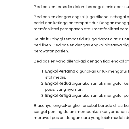
Bed pasien tersedia dalam berbagai jenis dan uku
Bed pasien dengan engkol, juga dikenal sebagai 
posisi dan ketinggian tempat tidur. Dengan menggu
memfasilitasi pernapasan atau memfasilitasi pem
Selain itu, tinggi tempat tidur juga dapat diat
bed linen. Bed pasien dengan engkol biasanya di
perawatan pasien.
Bed pasien yang dilengkapi dengan tiga engkol at
Engkol Pertama
digunakan untuk mengatur k
staf medis.
Engkol Kedua
digunakan untuk mengatur kem
posisi yang nyaman.
Engkol Ketiga
digunakan untuk mengatur posi
Biasanya, engkol-engkol tersebut berada di sisi ka
sangat penting dalam memberikan kenyamanan dan p
merawat pasien dengan cara yang lebih mudah dan