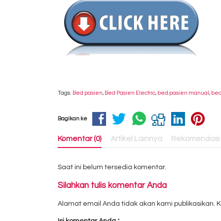
Tags:
Bed pasien
,
Bed Pasien Electric
,
bed pasien manual
,
bed
Bagikan ke
Komentar (0)
Artikel Lainnya
Rekomendasi
Saat ini belum tersedia komentar.
Silahkan tulis komentar Anda
Alamat email Anda tidak akan kami publikasikan. Kol