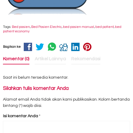
Tags:
Bed pasien
,
Bed Pasien Electric
,
bed pasien manual
,
bed patient
,
bed
patient economy
Bagikan ke
Komentar (0)
Artikel Lainnya
Rekomendasi
Saat ini belum tersedia komentar.
Silahkan tulis komentar Anda
Alamat email Anda tidak akan kami publikasikan. Kolom bertanda
bintang (*) wajib diisi.
Isi komentar Anda
*