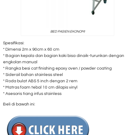
BED PASIEN EKONOMI
Spesifikasi:
* Dimensi 2m x 90cm x 60 cm
* Bagian kepala dan bagian kaki bisa dinaik-turunkan dengan
engkolan manual
* Rangka besi cat finishing epoxy oven / powder coating
* Siderail bahan stainless steel
* Roda bulat ABS 5 inch dengan 2 rem
* Matras foam tebal 10 cm dilapis vinyl
* Asesoris tiang infus stainless
Beli di bawah ini: