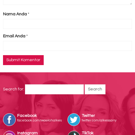
Nama Anda
*
Email Anda
*
Search for:
Facebook
Twitter
facebook.com/wasilahalkes
twitter.com/alkessarry
Instagram
TikTok