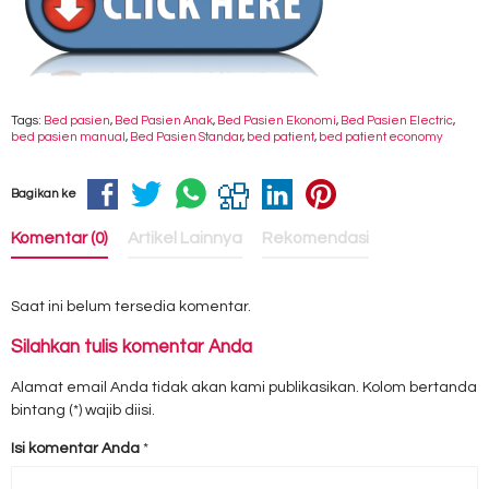
Tags:
Bed pasien
,
Bed Pasien Anak
,
Bed Pasien Ekonomi
,
Bed Pasien Electric
,
bed pasien manual
,
Bed Pasien Standar
,
bed patient
,
bed patient economy
Bagikan ke
Komentar (0)
Artikel Lainnya
Rekomendasi
Saat ini belum tersedia komentar.
Silahkan tulis komentar Anda
Alamat email Anda tidak akan kami publikasikan. Kolom bertanda
bintang (*) wajib diisi.
Isi komentar Anda
*