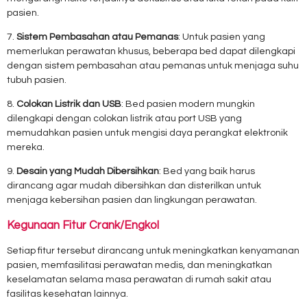
pasien.
7.
Sistem Pembasahan atau Pemanas
: Untuk pasien yang
memerlukan perawatan khusus, beberapa bed dapat dilengkapi
dengan sistem pembasahan atau pemanas untuk menjaga suhu
tubuh pasien.
8.
Colokan Listrik dan USB
: Bed pasien modern mungkin
dilengkapi dengan colokan listrik atau port USB yang
memudahkan pasien untuk mengisi daya perangkat elektronik
mereka.
9.
Desain yang Mudah Dibersihkan
: Bed yang baik harus
dirancang agar mudah dibersihkan dan disterilkan untuk
menjaga kebersihan pasien dan lingkungan perawatan.
Kegunaan Fitur Crank/Engkol
Setiap fitur tersebut dirancang untuk meningkatkan kenyamanan
pasien, memfasilitasi perawatan medis, dan meningkatkan
keselamatan selama masa perawatan di rumah sakit atau
fasilitas kesehatan lainnya.