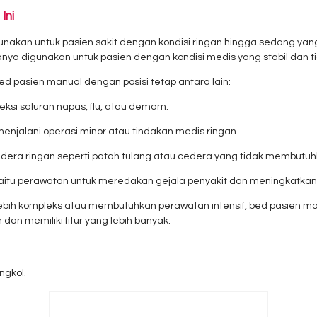
Ini
unakan untuk pasien sakit dengan kondisi ringan hingga sedang ya
iasanya digunakan untuk pasien dengan kondisi medis yang stabil dan
 pasien manual dengan posisi tetap antara lain:
nfeksi saluran napas, flu, atau demam.
njalani operasi minor atau tindakan medis ringan.
dera ringan seperti patah tulang atau cedera yang tidak membutu
aitu perawatan untuk meredakan gejala penyakit dan meningkatkan k
ebih kompleks atau membutuhkan perawatan intensif, bed pasien m
 dan memiliki fitur yang lebih banyak.
ngkol.