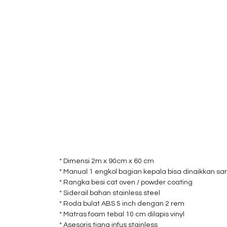
* Dimensi 2m x 90cm x 60 cm
* Manual 1 engkol bagian kepala bisa dinaikkan sa
* Rangka besi cat oven / powder coating
* Siderail bahan stainless steel
* Roda bulat ABS 5 inch dengan 2 rem
* Matras foam tebal 10 cm dilapis vinyl
* Asesoris tiang infus stainless