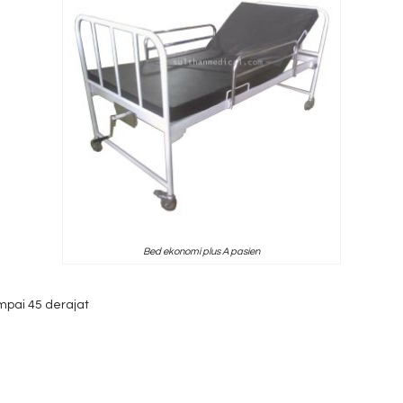
Bed ekonomi plus A pasien
mpai 45 derajat