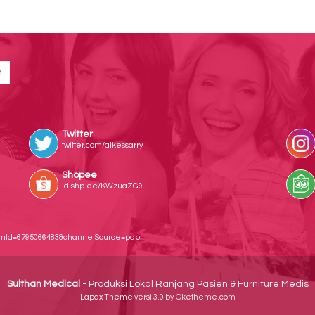
Twitter
twitter.com/alkessarry
Shopee
id.shp.ee/KWzuaZG9
temId=6795066483&channelSource=pdp
Sulthan Medical
- Produksi Lokal Ranjang Pasien & Furniture Medis
Lapax Theme
versi 3.0 by Oketheme.com