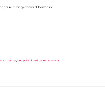
al ikuti langkahnya di bawah ini:
asien manual
,
bed patient
,
bed patient economy