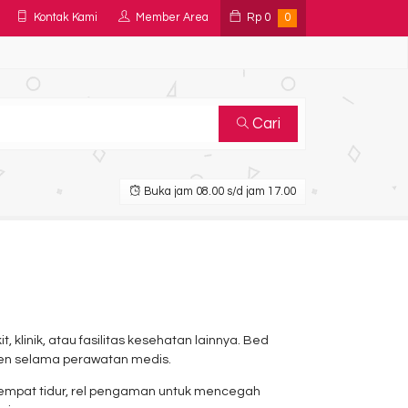
Kontak Kami
Member Area
Rp
0
0
Cari
Buka jam 08.00 s/d jam 17.00
linik, atau fasilitas kesehatan lainnya. Bed
ien selama perawatan medis.
 tempat tidur, rel pengaman untuk mencegah