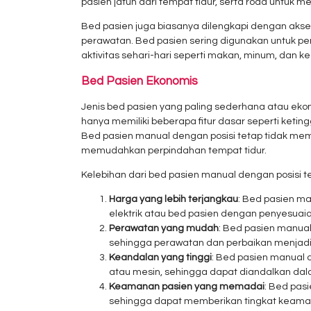
pasien jatuh dari tempat tidur, serta roda untuk 
Bed pasien juga biasanya dilengkapi dengan akses
perawatan. Bed pasien sering digunakan untuk 
aktivitas sehari-hari seperti makan, minum, dan ke
Bed Pasien Ekonomis
Jenis bed pasien yang paling sederhana atau eko
hanya memiliki beberapa fitur dasar seperti keti
Bed pasien manual dengan posisi tetap tidak memil
memudahkan perpindahan tempat tidur.
Kelebihan dari bed pasien manual dengan posisi t
Harga yang lebih terjangkau
: Bed pasien ma
elektrik atau bed pasien dengan penyesuaian
Perawatan yang mudah
: Bed pasien manual
sehingga perawatan dan perbaikan menjadi
Keandalan yang tinggi
: Bed pasien manual d
atau mesin, sehingga dapat diandalkan dal
Keamanan pasien yang memadai
: Bed pas
sehingga dapat memberikan tingkat keam