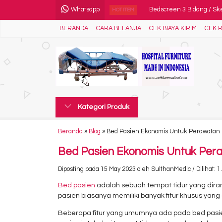
Whatsapp
Bedscreen 3 Bidang / S
HOT ITEM
BERANDA
CARA BELANJA
CEK BIAYA KIRIM
CEK R
Matras Anti Decubitus Sel
Meja Resusitasi Bayi / Ba
Kursi Donor Darah
Food Troli dengan Pemana
Kategori Produk
Tandu dengan Roda & Tia
Digital Scrub Station 2 Pe
Beranda
»
Blog
»
Bed Pasien Ekonomis Untuk Perawatan
Kursi Sofa Donor Darah
Bed Pasien Ekonomis Untuk Per
Diposting pada 15 May 2023 oleh SulthanMedic / Dilihat: 1.
Bed pasien
adalah sebuah tempat tidur yang diran
pasien biasanya memiliki banyak fitur khusus y
Beberapa fitur yang umumnya ada pada bed pasien