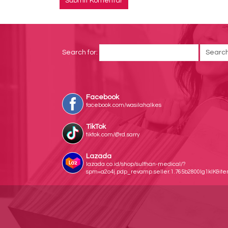
Search for:
Facebook
facebook.com/wasilahalkes
TikTok
tiktok.com/@rd.sarry
Lazada
lazada.co.id/shop/sulthan-medical/?
spm=a2o4j.pdp_revamp.seller.1.765b2800lg1klK&i