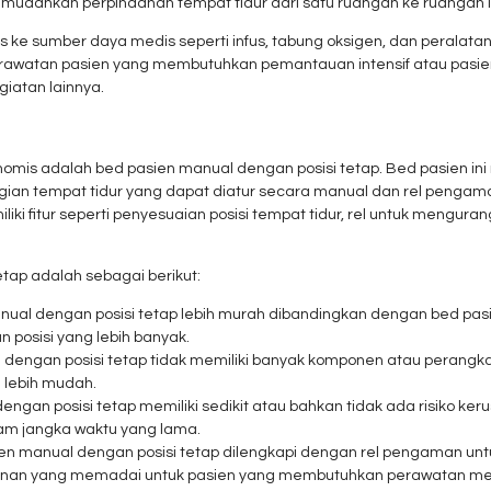
memudahkan perpindahan tempat tidur dari satu ruangan ke ruangan l
 ke sumber daya medis seperti infus, tabung oksigen, dan peralata
perawatan pasien yang membutuhkan pemantauan intensif atau pa
giatan lainnya.
nomis adalah bed pasien manual dengan posisi tetap. Bed pasien in
nggian tempat tidur yang dapat diatur secara manual dan rel pengam
iki fitur seperti penyesuaian posisi tempat tidur, rel untuk mengura
etap adalah sebagai berikut:
nual dengan posisi tetap lebih murah dibandingkan dengan bed pasie
 posisi yang lebih banyak.
 dengan posisi tetap tidak memiliki banyak komponen atau perangkat
 lebih mudah.
engan posisi tetap memiliki sedikit atau bahkan tidak ada risiko ke
am jangka waktu yang lama.
ien manual dengan posisi tetap dilengkapi dengan rel pengaman untu
anan yang memadai untuk pasien yang membutuhkan perawatan me