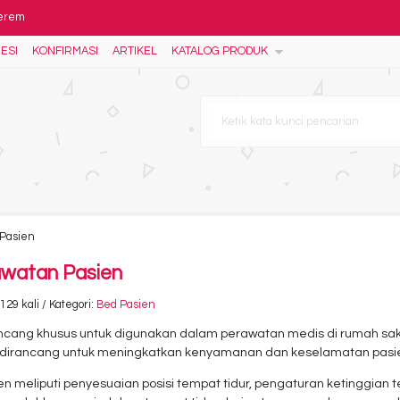
kerem
ESI
KONFIRMASI
ARTIKEL
KATALOG PRODUK
la
by Table / Baby Tafel den
s 16 Susun - Food Trolley
ng Infus
rson
 Pasien
awatan Pasien
129 kali / Kategori:
Bed Pasien
cang khusus untuk digunakan dalam perawatan medis di rumah sakit, k
ang dirancang untuk meningkatkan kenyamanan dan keselamatan pas
 meliputi penyesuaian posisi tempat tidur, pengaturan ketinggian