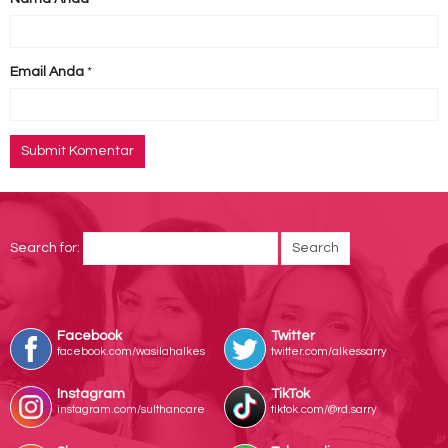
Email Anda
*
Search for:
Facebook
Twitter
facebook.com/wasilahalkes
twitter.com/alkessarry
Instagram
TikTok
instagram.com/sulthancare
tiktok.com/@rd.sarry