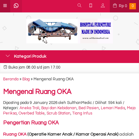
Rp
0
0
Kategori Produk
Buka jam 08.00 s/d jam 17.00
Beranda
»
Blog
»
Mengenal Ruang OKA
Mengenal Ruang OKA
Diposting pada 9 January 2026 oleh SulthanMedic / Dilihat: 594 kali /
Kategori:
Aneka Troli
,
Bayi dan Kebidanan
,
Bed Pasien
,
Lemari Medis
,
Meja
Periksa
,
Overbed Table
,
Scrub Station
,
Tiang Infus
Pengertian Ruang OKA
Ruang OKA
(Operatie Kamer Anak / Kamar Operasi Anak)
adalah