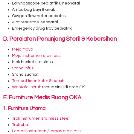
Laryngoscope pediatrik & neonatal
Ambu bag bayi & anak
Oxygen flowmeter pediatrik
Alat resusitasi neonatal
Emergency drug tray pediatrik
D. Peralatan Penunjang Steril & Kebersihan
Meja Mayo
Meja instrumen stainless
Kick bucket stainless
Stand infus
Stand suction
Tempat linen kotor & bersih
Wastafel scrub
(scrub sink) di area OK
E. Furniture Medis Ruang OKA
1. Furniture Utama
Troli instrumen stainless stee
l
Troli obat
Lemari instrumen / lemari stainless