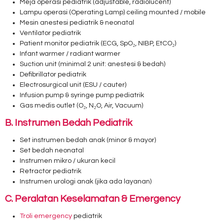
Meja operasi pediatrik (adjustable, radiolucent)
Lampu operasi (Operating Lamp) ceiling mounted / mobile
Mesin anestesi pediatrik & neonatal
Ventilator pediatrik
Patient monitor pediatrik (ECG, SpO₂, NIBP, EtCO₂)
Infant warmer / radiant warmer
Suction unit (minimal 2 unit: anestesi & bedah)
Defibrillator pediatrik
Electrosurgical unit (ESU / cauter)
Infusion pump & syringe pump pediatrik
Gas medis outlet (O₂, N₂O, Air, Vacuum)
B. Instrumen Bedah Pediatrik
Set instrumen bedah anak (minor & mayor)
Set bedah neonatal
Instrumen mikro / ukuran kecil
Retractor pediatrik
Instrumen urologi anak (jika ada layanan)
C. Peralatan Keselamatan & Emergency
Troli emergency
pediatrik