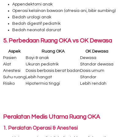
Appendektomi anak
Operasi kelainan bawaan (atresia ani, bibir sumbing)
Bedah urologi anak
Bedah digestif pediatrik
Bedah neonatal darurat
5. Perbedaan Ruang OKA vs OK Dewasa
Aspek
Ruang OKA
OK Dewasa
Pasien
Bayi & anak
Dewasa
Alat
Ukuran pediatrik
Standar dewasa
Anestesi
Dosis berbasis berat badan
Dosis umum
Suhu ruang
Lebih hangat
Standar
Risiko
Hipotermia tinggi
Lebih rendah
Peralatan Medis Utama Ruang OKA
1. Peralatan Operasi & Anestesi