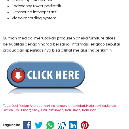
Operating microscope
Endoscopy tower pediatrik
Ultrasound intraoperatif
Video recording system
Sulthan medical merupakan produsen aneka furniture alkes
berkualitas dengan harga bersaing. Informasi lengkap seputar
produk dan spesifikasinya bisa dilihat melalui link berikut ini:
Tags:
Bed Pasien Anak
,
Lemari Instrumen
,
lemari obat
,
Meja periksa
,
Scrub
Station
,
Troli Emergency
,
Troli Instrumen
,
Troli Linen
,
Troli Obat
Bagikan ke