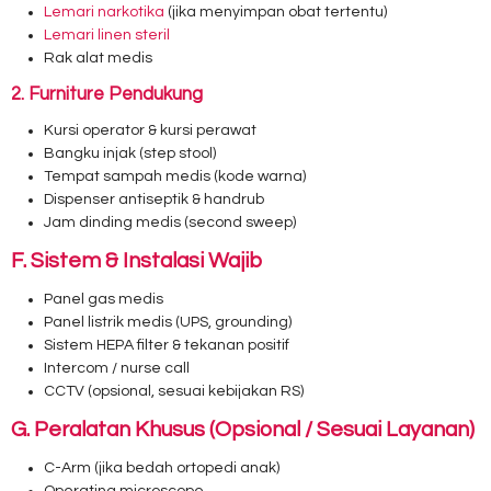
Lemari narkotika
(jika menyimpan obat tertentu)
Lemari linen steril
Rak alat medis
2. Furniture Pendukung
Kursi operator & kursi perawat
Bangku injak (step stool)
Tempat sampah medis (kode warna)
Dispenser antiseptik & handrub
Jam dinding medis (second sweep)
F. Sistem & Instalasi Wajib
Panel gas medis
Panel listrik medis (UPS, grounding)
Sistem HEPA filter & tekanan positif
Intercom / nurse call
CCTV (opsional, sesuai kebijakan RS)
G. Peralatan Khusus (Opsional / Sesuai Layanan)
C-Arm (jika bedah ortopedi anak)