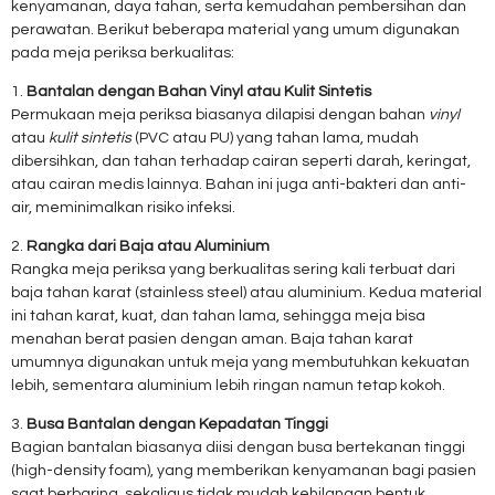
kenyamanan, daya tahan, serta kemudahan pembersihan dan
perawatan. Berikut beberapa material yang umum digunakan
pada meja periksa berkualitas:
1.
Bantalan dengan Bahan Vinyl atau Kulit Sintetis
Permukaan meja periksa biasanya dilapisi dengan bahan
vinyl
atau
kulit sintetis
(PVC atau PU) yang tahan lama, mudah
dibersihkan, dan tahan terhadap cairan seperti darah, keringat,
atau cairan medis lainnya. Bahan ini juga anti-bakteri dan anti-
air, meminimalkan risiko infeksi.
2.
Rangka dari Baja atau Aluminium
Rangka meja periksa yang berkualitas sering kali terbuat dari
baja tahan karat (stainless steel) atau aluminium. Kedua material
ini tahan karat, kuat, dan tahan lama, sehingga meja bisa
menahan berat pasien dengan aman. Baja tahan karat
umumnya digunakan untuk meja yang membutuhkan kekuatan
lebih, sementara aluminium lebih ringan namun tetap kokoh.
3.
Busa Bantalan dengan Kepadatan Tinggi
Bagian bantalan biasanya diisi dengan busa bertekanan tinggi
(high-density foam), yang memberikan kenyamanan bagi pasien
saat berbaring, sekaligus tidak mudah kehilangan bentuk