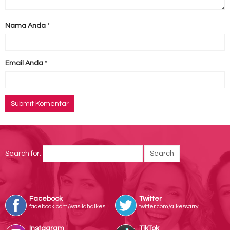
Nama Anda
*
Email Anda
*
Search for:
Facebook
Twitter
facebook.com/wasilahalkes
twitter.com/alkessarry
Instagram
TikTok