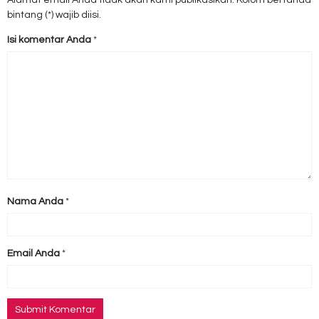
Alamat email Anda tidak akan kami publikasikan. Kolom bertanda
bintang (*) wajib diisi.
Isi komentar Anda
*
Nama Anda
*
Email Anda
*