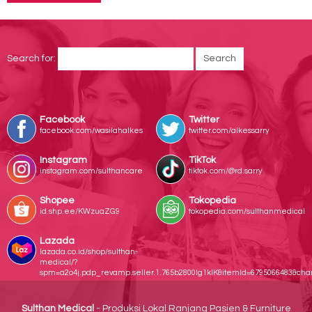
Search for:
Facebook
Twitter
facebook.com/wasilahalkes
twitter.com/alkessarry
Instagram
TikTok
instagram.com/sulthancare
tiktok.com/@rd.sarry
Shopee
Tokopedia
id.shp.ee/KWzuaZG9
tokopedia.com/sulthanmedical
Lazada
lazada.co.id/shop/sulthan-
medical/?
spm=a2o4j.pdp_revamp.seller.1.765b2800lg1klK&itemId=6795066483&ch
Sulthan Medical
- Produksi Lokal Ranjang Pasien & Furniture