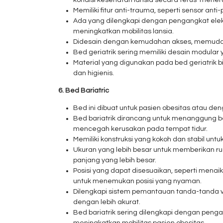
kondisi kesehatan lansia secara terus-mener
Memiliki fitur anti-trauma, seperti sensor an
Ada yang dilengkapi dengan pengangkat elekt
meningkatkan mobilitas lansia.
Didesain dengan kemudahan akses, memudah
Bed geriatrik sering memiliki desain modul
Material yang digunakan pada bed geriatrik
dan higienis.
6. Bed Bariatric
Bed ini dibuat untuk pasien obesitas atau den
Bed bariatrik dirancang untuk menanggung b
mencegah kerusakan pada tempat tidur.
Memiliki konstruksi yang kokoh dan stabil un
Ukuran yang lebih besar untuk memberikan rua
panjang yang lebih besar.
Posisi yang dapat disesuaikan, seperti mena
untuk menemukan posisi yang nyaman.
Dilengkapi sistem pemantauan tanda-tanda v
dengan lebih akurat.
Bed bariatrik sering dilengkapi dengan penga