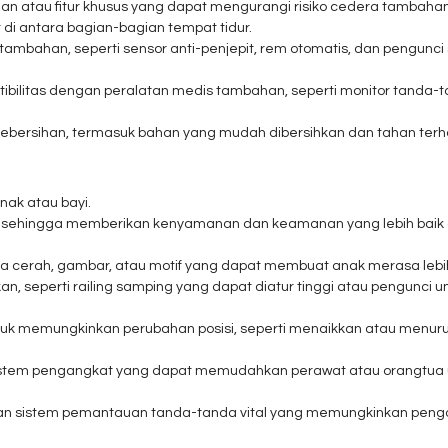
atau fitur khusus yang dapat mengurangi risiko cedera tambahan ba
di antara bagian-bagian tempat tidur.
ambahan, seperti sensor anti-penjepit, rem otomatis, dan pengunc
ilitas dengan peralatan medis tambahan, seperti monitor tanda-tan
ersihan, termasuk bahan yang mudah dibersihkan dan tahan terh
nak atau bayi.
ak, sehingga memberikan kenyamanan dan keamanan yang lebih bai
cerah, gambar, atau motif yang dapat membuat anak merasa lebih
an, seperti railing samping yang dapat diatur tinggi atau pengunci 
tuk memungkinkan perubahan posisi, seperti menaikkan atau menuru
 sistem pengangkat yang dapat memudahkan perawat atau orangtu
an sistem pemantauan tanda-tanda vital yang memungkinkan pengaw