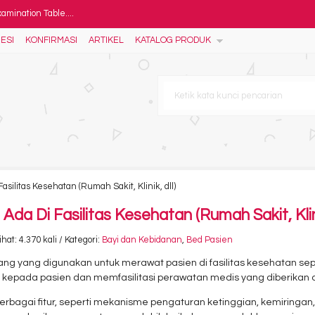
amination Table....
ESI
KONFIRMASI
ARTIKEL
KATALOG PRODUK
intu....
inless - Emergency Trolle....
...
aki ABS....
icine Cabinet....
litas Kesehatan (Rumah Sakit, Klinik, dll)
 16 Susun - Food Trolley ....
Di Fasilitas Kesehatan (Rumah Sakit, Klinik
at: 4.370 kali / Kategori:
Bayi dan Kebidanan
,
Bed Pasien
ng yang digunakan untuk merawat pasien di fasilitas kesehatan sep
epada pasien dan memfasilitasi perawatan medis yang diberikan 
rbagai fitur, seperti mekanisme pengaturan ketinggian, kemiringan