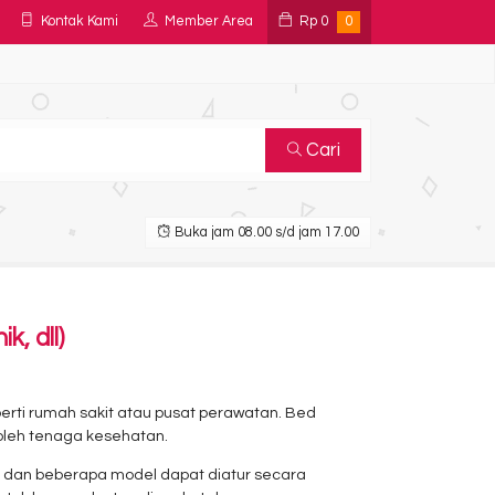
Kontak Kami
Member Area
Rp
0
0
Cari
Buka jam 08.00 s/d jam 17.00
, dll)
erti rumah sakit atau pusat perawatan. Bed
oleh tenaga kesehatan.
, dan beberapa model dapat diatur secara