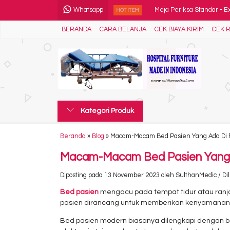
Whatsapp
Meja Periksa Standar - Ex
HOT ITEM
BERANDA
CARA BELANJA
CEK BIAYA KIRIM
CEK R
Lemari Narkotika Besar 2 P
Troli Emergency Bahan Sta
Bed Pasien Anak 1 Engkol.
Foot Step Bahan Besi....
Kategori Produk
Lampu Periksa/Tindakan K
Lemari Obat 2 Pintu - Med
Beranda
»
Blog
»
Macam-Macam Bed Pasien Yang Ada Di Fasi
Food Troli dengan Pemanas
Macam-Macam Bed Pasien Yang Ada 
Diposting pada 13 November 2023 oleh SulthanMedic / Dilih
Bed pasien
mengacu pada tempat tidur atau ranja
pasien dirancang untuk memberikan kenyamanan k
Bed pasien modern biasanya dilengkapi dengan be