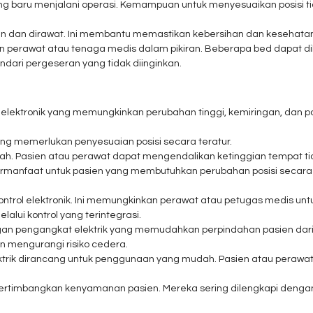
ang baru menjalani operasi. Kemampuan untuk menyesuaikan posisi
n dan dirawat. Ini membantu memastikan kebersihan dan kesehata
 perawat atau tenaga medis dalam pikiran. Beberapa bed dapat 
dari pergeseran yang tidak diinginkan.
 elektronik yang memungkinkan perubahan tinggi, kemiringan, dan p
ang memerlukan penyesuaian posisi secara teratur.
. Pasien atau perawat dapat mengendalikan ketinggian tempat tidur
 bermanfaat untuk pasien yang membutuhkan perubahan posisi secar
ntrol elektronik. Ini memungkinkan perawat atau petugas medis un
alui kontrol yang terintegrasi.
an pengangkat elektrik yang memudahkan perpindahan pasien dari temp
 mengurangi risiko cedera.
lektrik dirancang untuk penggunaan yang mudah. Pasien atau peraw
ertimbangkan kenyamanan pasien. Mereka sering dilengkapi dengan