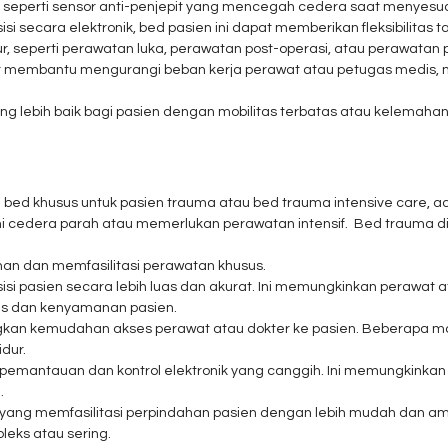
seperti sensor anti-penjepit yang mencegah cedera saat menyesuaik
secara elektronik, bed pasien ini dapat memberikan fleksibilitas
 seperti perawatan luka, perawatan post-operasi, atau perawatan pa
at membantu mengurangi beban kerja perawat atau petugas medis
g lebih baik bagi pasien dengan mobilitas terbatas atau kelemaha
 bed khusus untuk pasien trauma atau bed trauma intensive care, a
cedera parah atau memerlukan perawatan intensif. Bed trauma di
n dan memfasilitasi perawatan khusus.
i pasien secara lebih luas dan akurat. Ini memungkinkan perawat a
is dan kenyamanan pasien.
an kemudahan akses perawat atau dokter ke pasien. Beberapa mo
dur.
 pemantauan dan kontrol elektronik yang canggih. Ini memungkinka
.
ang memfasilitasi perpindahan pasien dengan lebih mudah dan aman.
eks atau sering.