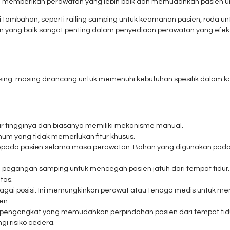
am memberikan perawatan yang lebih baik dan memudahkan pasien u
i tambahan, seperti railing samping untuk keamanan pasien, roda untuk
n yang baik sangat penting dalam penyediaan perawatan yang efekt
asing-masing dirancang untuk memenuhi kebutuhan spesifik dalam
r tingginya dan biasanya memiliki mekanisme manual.
umum yang tidak memerlukan fitur khusus.
ada pasien selama masa perawatan. Bahan yang digunakan pada ka
au pegangan samping untuk mencegah pasien jatuh dari tempat tidu
tas.
agai posisi. Ini memungkinkan perawat atau tenaga medis untuk me
en.
engangkat yang memudahkan perpindahan pasien dari tempat tidur ke
i risiko cedera.