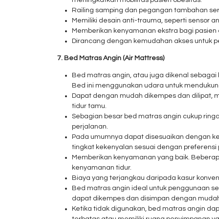
meningkatkan mobilitas pasien obesitas.
Railing samping dan pegangan tambahan seri
Memiliki desain anti-trauma, seperti sensor 
Memberikan kenyamanan ekstra bagi pasien d
Dirancang dengan kemudahan akses untuk pe
7. Bed Matras Angin (Air Mattress)
Bed matras angin, atau juga dikenal sebagai
Bed ini menggunakan udara untuk mendukung
Dapat dengan mudah dikempes dan dilipat, 
tidur tamu.
Sebagian besar bed matras angin cukup ring
perjalanan.
Pada umumnya dapat disesuaikan dengan kek
tingkat kekenyalan sesuai dengan preferensi p
Memberikan kenyamanan yang baik. Beberapa m
kenyamanan tidur.
Biaya yang terjangkau daripada kasur konven
Bed matras angin ideal untuk penggunaan sem
dapat dikempes dan disimpan dengan mudah
Ketika tidak digunakan, bed matras angin da