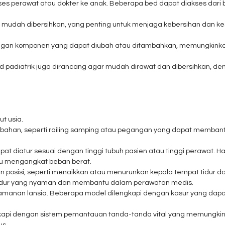
perawat atau dokter ke anak. Beberapa bed dapat diakses dari be
mudah dibersihkan, yang penting untuk menjaga kebersihan dan k
engan komponen yang dapat diubah atau ditambahkan, memungkink
 padiatrik juga dirancang agar mudah dirawat dan dibersihkan, de
ut usia.
ambahan, seperti railing samping atau pegangan yang dapat memba
apat diatur sesuai dengan tinggi tubuh pasien atau tinggi perawat.
u mengangkat beban berat.
osisi, seperti menaikkan atau menurunkan kepala tempat tidur da
tidur yang nyaman dan membantu dalam perawatan medis.
anan lansia. Beberapa model dilengkapi dengan kasur yang dapa
gkapi dengan sistem pemantauan tanda-tanda vital yang memungki