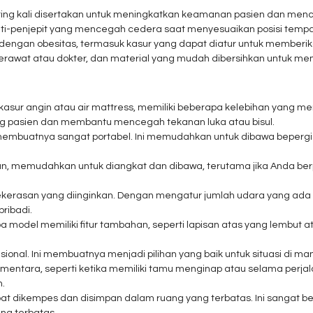
ng kali disertakan untuk meningkatkan keamanan pasien dan menceg
anti-penjepit yang mencegah cedera saat menyesuaikan posisi tempat
engan obesitas, termasuk kasur yang dapat diatur untuk memberik
rawat atau dokter, dan material yang mudah dibersihkan untuk m
 kasur angin atau air mattress, memiliki beberapa kelebihan yang m
 pasien dan membantu mencegah tekanan luka atau bisul.
membuatnya sangat portabel. Ini memudahkan untuk dibawa bepergi
an, memudahkan untuk diangkat dan dibawa, terutama jika Anda b
erasan yang diinginkan. Dengan mengatur jumlah udara yang ada
ribadi.
odel memiliki fitur tambahan, seperti lapisan atas yang lembut a
sional. Ini membuatnya menjadi pilihan yang baik untuk situasi di
entara, seperti ketika memiliki tamu menginap atau selama perjala
.
pat dikempes dan disimpan dalam ruang yang terbatas. Ini sangat b