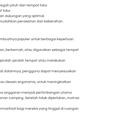
ah jatuh dari tempat tidur.
 tidur.
an dukungan yang optimal.
emudahkan perawatan dan kebersihan.
embuatnya populer untuk berbagai keperluan.
an, berkemah, atau digunakan sebagai tempat
erpindah-pindah tempat atau melakukan
 di dalamnya, pengguna dapat menyesuaikan
tau desain ergonomis, untuk meningkatkan
 mana anggaran menjadi pertimbangan utama.
nan camping. Setelah tidak diperlukan, matras
ermanfaat bagi mereka yang tinggal di ruangan