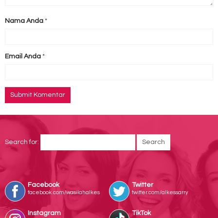
Nama Anda
*
Email Anda
*
Search for:
Facebook
Twitter
facebook.com/wasilahalkes
twitter.com/alkessarry
Instagram
TikTok