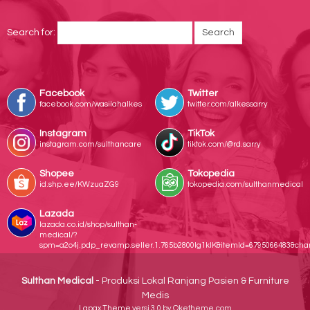
Search for:
Facebook
Twitter
facebook.com/wasilahalkes
twitter.com/alkessarry
Instagram
TikTok
instagram.com/sulthancare
tiktok.com/@rd.sarry
Shopee
Tokopedia
id.shp.ee/KWzuaZG9
tokopedia.com/sulthanmedical
Lazada
lazada.co.id/shop/sulthan-
medical/?
spm=a2o4j.pdp_revamp.seller.1.765b2800lg1klK&itemId=6795066483&ch
Sulthan Medical
- Produksi Lokal Ranjang Pasien & Furniture
Medis
Lapax Theme
versi 3.0 by Oketheme.com