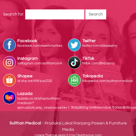
Search for:
Facebook
Twitter
facebook.com/wasilahalkes
twitter.com/alkessarry
Instagram
TikTok
instagram.com/sulthancare
tiktok.com/@rd.sarry
Shopee
Tokopedia
id.shp.ee/KWzuaZG9
tokopedia.com/sulthanmedical
Lazada
lazada.co.id/shop/sulthan-
medical/?
spm=a2o4j.pdp_revamp.seller.1.765b2800lg1klK&itemId=6795066483&ch
Sulthan Medical
- Produksi Lokal Ranjang Pasien & Furniture
Medis
Lapax Theme
versi 3.0 by Oketheme.com