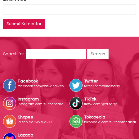
Search for:
Facebook
Twitter
facebook.com/wasilahalkes
twitter.com/alkessarry
Instagram
TikTok
instagram.com/sulthancare
tiktok.com/@rd.sarry
Shopee
Tokopedia
id.shp.ee/KWzuaZG9
tokopedia.com/sulthanmedical
Lazada