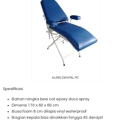
KURSI DENTAL PC
Spesifikasi:
Bahan rangka besi cat epoxy duco spray
Dimensi 170 x 60 x 60 cm
Busa foam 8 cm dilapis vinyl waterproof
Bagian kepala bisa dinaikkan hingga 45 derajat