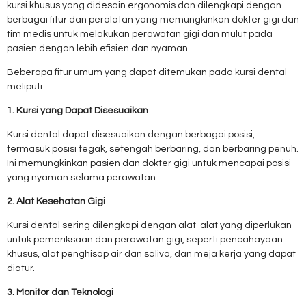
kursi khusus yang didesain ergonomis dan dilengkapi dengan
berbagai fitur dan peralatan yang memungkinkan dokter gigi dan
tim medis untuk melakukan perawatan gigi dan mulut pada
pasien dengan lebih efisien dan nyaman.
Beberapa fitur umum yang dapat ditemukan pada kursi dental
meliputi:
1. Kursi yang Dapat Disesuaikan
Kursi dental dapat disesuaikan dengan berbagai posisi,
termasuk posisi tegak, setengah berbaring, dan berbaring penuh.
Ini memungkinkan pasien dan dokter gigi untuk mencapai posisi
yang nyaman selama perawatan.
2. Alat Kesehatan Gigi
Kursi dental sering dilengkapi dengan alat-alat yang diperlukan
untuk pemeriksaan dan perawatan gigi, seperti pencahayaan
khusus, alat penghisap air dan saliva, dan meja kerja yang dapat
diatur.
3. Monitor dan Teknologi