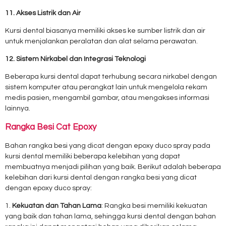
11. Akses Listrik dan Air
Kursi dental biasanya memiliki akses ke sumber listrik dan air
untuk menjalankan peralatan dan alat selama perawatan.
12. Sistem Nirkabel dan Integrasi Teknologi
Beberapa kursi dental dapat terhubung secara nirkabel dengan
sistem komputer atau perangkat lain untuk mengelola rekam
medis pasien, mengambil gambar, atau mengakses informasi
lainnya.
Rangka Besi Cat Epoxy
Bahan rangka besi yang dicat dengan epoxy duco spray pada
kursi dental memiliki beberapa kelebihan yang dapat
membuatnya menjadi pilihan yang baik. Berikut adalah beberapa
kelebihan dari kursi dental dengan rangka besi yang dicat
dengan epoxy duco spray:
1.
Kekuatan dan Tahan Lama
: Rangka besi memiliki kekuatan
yang baik dan tahan lama, sehingga kursi dental dengan bahan