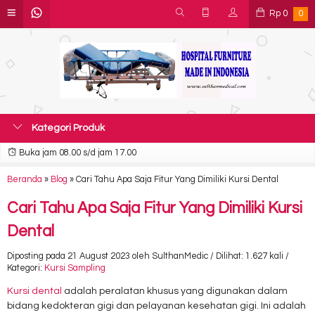
Rp
0
0
Kategori Produk
Buka jam 08.00 s/d jam 17.00
Beranda
»
Blog
»
Cari Tahu Apa Saja Fitur Yang Dimiliki Kursi Dental
Cari Tahu Apa Saja Fitur Yang Dimiliki Kursi
Dental
Diposting pada 21 August 2023 oleh SulthanMedic / Dilihat: 1.627 kali /
Kategori:
Kursi Sampling
Kursi dental
adalah peralatan khusus yang digunakan dalam
bidang kedokteran gigi dan pelayanan kesehatan gigi. Ini adalah