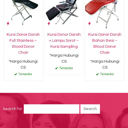
Kursi Donor Darah
Kursi Donor Darah
Kursi Donor Darah
Full Stainless –
+ Lampu Sorot –
Bahan Besi –
Blood Donor
Kursi Sampling
Blood Donor
Chair
Chair
*Harga Hubungi
*Harga Hubungi
CS
*Harga Hubungi
CS
CS
Tersedia
Tersedia
Tersedia
Search for: